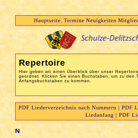
Hauptseite
Termine
Neuigkeiten
Mitglie
,
Repertoire
Hier geben wir einen Überblick über unser Repertoire
geordnet. Klicken Sie einen Buchstaben, um zu den 
Anfangsbuchstaben zu kommen.
PDF Liederverzeichnis nach Nummern |
PDF Li
Liedanfang |
PDF Lie
N