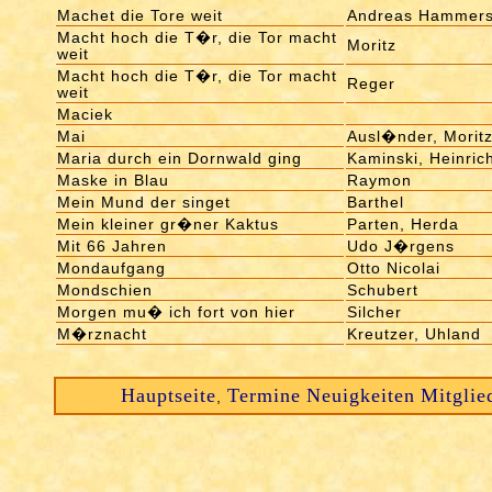
Machet die Tore weit
Andreas Hammers
Macht hoch die T�r, die Tor macht
Moritz
weit
Macht hoch die T�r, die Tor macht
Reger
weit
Maciek
Mai
Ausl�nder, Morit
Maria durch ein Dornwald ging
Kaminski, Heinric
Maske in Blau
Raymon
Mein Mund der singet
Barthel
Mein kleiner gr�ner Kaktus
Parten, Herda
Mit 66 Jahren
Udo J�rgens
Mondaufgang
Otto Nicolai
Mondschien
Schubert
Morgen mu� ich fort von hier
Silcher
M�rznacht
Kreutzer, Uhland
Hauptseite
Termine
Neuigkeiten
Mitglie
,