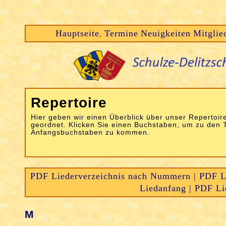
Hauptseite
Termine
Neuigkeiten
Mitglie
,
Repertoire
Hier geben wir einen Überblick über unser Repertoire
geordnet. Klicken Sie einen Buchstaben, um zu den 
Anfangsbuchstaben zu kommen.
PDF Liederverzeichnis nach Nummern |
PDF Li
Liedanfang |
PDF Lie
M